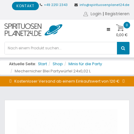
+49 2251 2343
info@spirituosenplanet24.de
KONTAKT
Login
|
Registrieren
0
0,00 €
Aktuelle Seite:
Start
Shop
Minis für die Party
Mechernicher Blei Partywürfel 24x0,02 L
Kostenloser Versand ab einem Einkaufswert von 120 €