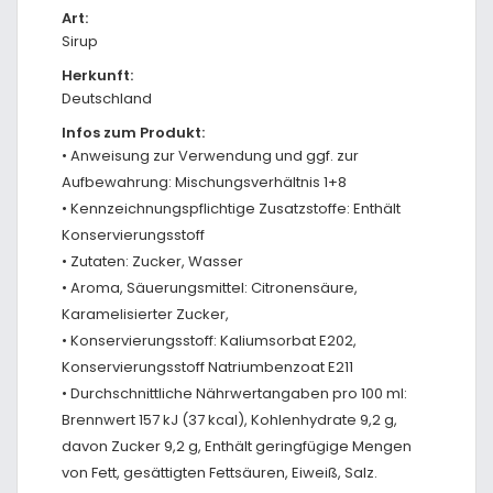
Art:
Sirup
Herkunft:
Deutschland
Infos zum Produkt:
• Anweisung zur Verwendung und ggf. zur
Aufbewahrung: Mischungsverhältnis 1+8
• Kennzeichnungspflichtige Zusatzstoffe: Enthält
Konservierungsstoff
• Zutaten: Zucker, Wasser
• Aroma, Säuerungsmittel: Citronensäure,
Karamelisierter Zucker,
• Konservierungsstoff: Kaliumsorbat E202,
Konservierungsstoff Natriumbenzoat E211
• Durchschnittliche Nährwertangaben pro 100 ml:
Brennwert 157 kJ (37 kcal), Kohlenhydrate 9,2 g,
davon Zucker 9,2 g, Enthält geringfügige Mengen
von Fett, gesättigten Fettsäuren, Eiweiß, Salz.