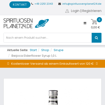
+49 2251 2343
info@spirituosenplanet24.de
KONTAKT
Login
|
Registrieren
0
0,00 €
Aktuelle Seite:
Start
Shop
Sirupe
Beijoca Elderflower Syrup 1,0 L
Kostenloser Versand ab einem Einkaufswert von 120 €