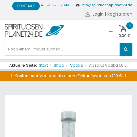
+49 2251 2343
info@spirituosenplanet24.de
KONTAKT
Login
|
Registrieren
0
0,00 €
Aktuelle Seite:
Start
Shop
Vodka
Absolut Vodka 1,0 L
Kostenloser Versand ab einem Einkaufswert von 120 €